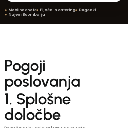
Mobilne enote
Pijača in catering
Dogodki
Najem Boombarja
Pogoji
poslovanja
1. Splošne
določbe