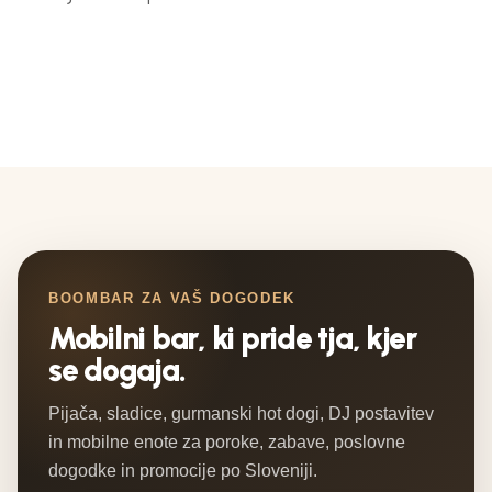
BOOMBAR ZA VAŠ DOGODEK
Mobilni bar, ki pride tja, kjer
se dogaja.
Pijača, sladice, gurmanski hot dogi, DJ postavitev
in mobilne enote za poroke, zabave, poslovne
dogodke in promocije po Sloveniji.