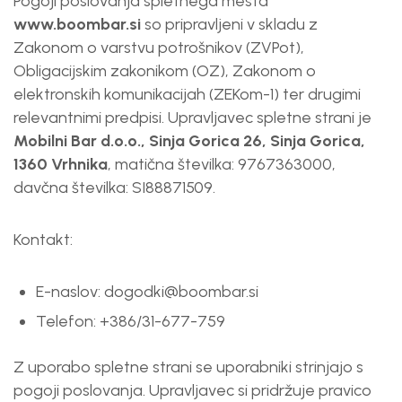
Pogoji poslovanja spletnega mesta
www.boombar.si
so pripravljeni v skladu z
Zakonom o varstvu potrošnikov (ZVPot),
Obligacijskim zakonikom (OZ), Zakonom o
elektronskih komunikacijah (ZEKom-1) ter drugimi
relevantnimi predpisi. Upravljavec spletne strani je
Mobilni Bar d.o.o., Sinja Gorica 26, Sinja Gorica,
1360 Vrhnika
, matična številka: 9767363000,
davčna številka: SI88871509.
Kontakt:
E-naslov:
dogodki@boombar.si
Telefon: +386/31-677-759
Z uporabo spletne strani se uporabniki strinjajo s
pogoji poslovanja. Upravljavec si pridržuje pravico