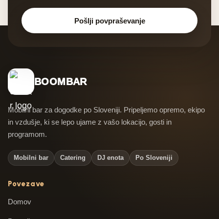
Pošlji povpraševanje
BOOMBAR
Mobilni bar za dogodke po Sloveniji. Pripeljemo opremo, ekipo
in vzdušje, ki se lepo ujame z vašo lokacijo, gosti in
programom.
Mobilni bar
Catering
DJ enota
Po Sloveniji
Povezave
Domov